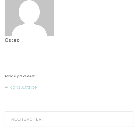
Osteo
Post
Article précédant
CONSULTATION
navigation